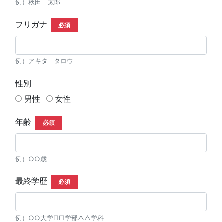
例）秋田 太郎
フリガナ
必須
例）アキタ タロウ
性別
男性
女性
年齢
必須
例）○○歳
最終学歴
必須
例）○○大学□□学部△△学科