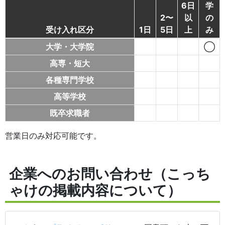
6日
学
2〜
以
の
受け入れ区分
1日
5日
上
み
大学・大学院
◯
高専・短大
各種専門学校
高等学校
既卒求職者
営業日のみ対応可能です。
企業へのお問い合わせ（こっち
ゃけの掲載内容について）