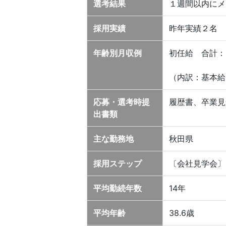
選考結果
１週間以内にメ
採用実績
昨年実績２名
年齢別月収例
初任給
（内訳：基本給：1
応募・選考時提
履歴書、卒業見
出書類
主な勤務地
秋田県
採用ステップ
〔会社見学会〕
平均勤続年数
14年
平均年齢
38.6歳