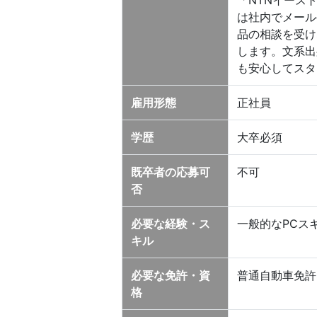
「NTNイース
は社内でメール
品の相談を受け
します。文系出
も安心してスタ
雇用形態
正社員
学歴
大卒必須
既卒者の応募可
不可
否
必要な経験・ス
一般的なPCスキル
キル
必要な免許・資
普通自動車免許
格