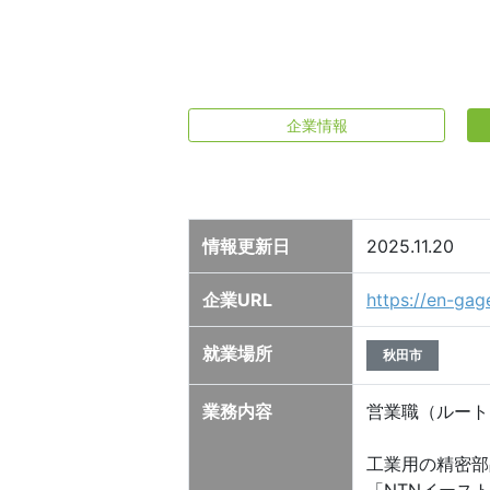
企業情報
情報更新日
2025.11.20
企業URL
https://en-gag
就業場所
秋田市
業務内容
営業職（ルート
工業用の精密部