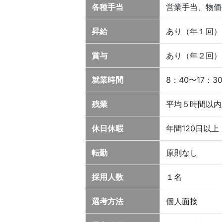
各種手当
営業手当、物価
昇給
あり（年１回）
賞与
あり（年２回）
就業時間
8：40〜17：3
残業
平均５時間以内
休日休暇
年間120日以上
転勤
原則なし
採用人数
１名
選考方法
個人面接