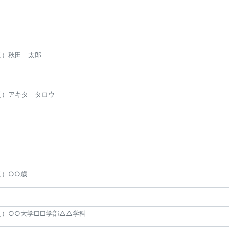
例）秋田 太郎
例）アキタ タロウ
例）○○歳
例）○○大学□□学部△△学科