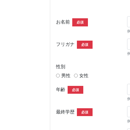
お名前
必須
フリガナ
必須
性別
男性
女性
年齢
必須
最終学歴
必須