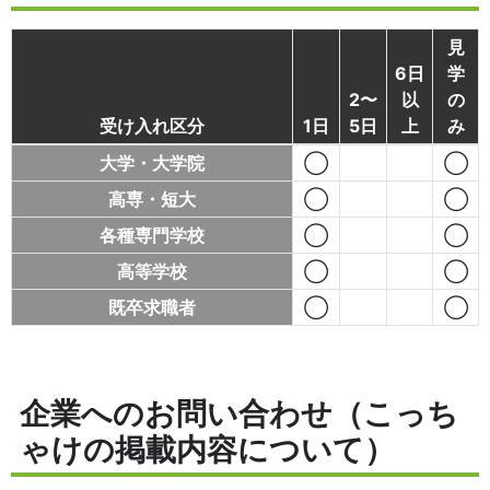
見
6日
学
2〜
以
の
受け入れ区分
1日
5日
上
み
大学・大学院
◯
◯
高専・短大
◯
◯
各種専門学校
◯
◯
高等学校
◯
◯
既卒求職者
◯
◯
企業へのお問い合わせ（こっち
ゃけの掲載内容について）