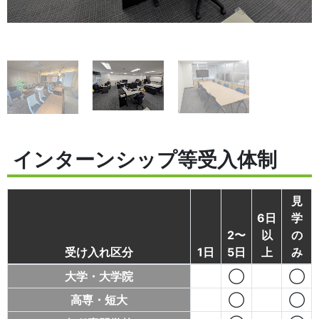
インターンシップ等受入体制
見
6日
学
2〜
以
の
受け入れ区分
1日
5日
上
み
大学・大学院
◯
◯
高専・短大
◯
◯