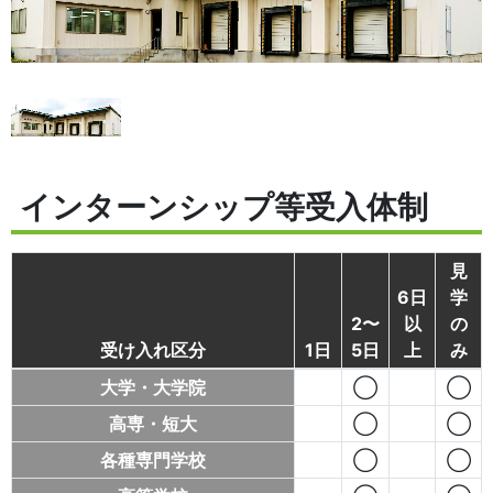
インターンシップ等受入体制
見
6日
学
2〜
以
の
受け入れ区分
1日
5日
上
み
大学・大学院
◯
◯
高専・短大
◯
◯
各種専門学校
◯
◯