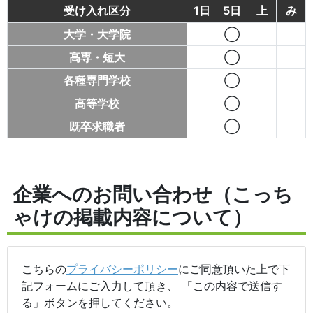
受け入れ区分
1日
5日
上
み
大学・大学院
◯
高専・短大
◯
各種専門学校
◯
高等学校
◯
既卒求職者
◯
企業へのお問い合わせ（こっち
ゃけの掲載内容について）
こちらの
プライバシーポリシー
にご同意頂いた上で下
記フォームにご入力して頂き、 「この内容で送信す
る」ボタンを押してください。