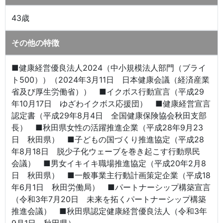
43歳
その他の特徴
■健康経営優良法人2024（中小規模法人部門（ブライ
ト500））（2024年3月11日 日本健康会議（経済産業
省及び厚生労働省）） ■イクボス行動宣言（平成29
年10月17日 ゆざわイクボス応援団） ■健康経営宣言
認定書（平成29年8月4日 全国健康保険協会秋田支部
長） ■秋田県女性の活躍推進企業（平成28年9月23
日 秋田県） ■子どもの国づくり推進協定（平成28
年8月18日 脱少子化ウェーブを巻き起こす行動県民
会議） ■男女イキイキ職場推進協定（平成20年2月8
日 秋田県） ■一般事業主行動計画策定企業（平成18
年6月1日 秋田労働局） ■パートナーシップ構築宣言
（令和3年7月20日 未来を拓くパートナーシップ構築
推進会議） ■秋田県認定健康経営優良法人（令和3年