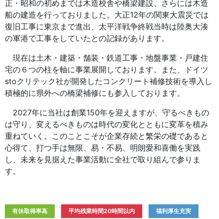
正・昭和の初めまでは木造校舎や橋梁建設、さらには木造
船の建造を行っておりました。大正12年の関東大震災では
復旧工事に東京まで進出、太平洋戦争終戦当時は陸奥大湊
の軍港で工事をしていたとの記録があります。
現在は土木・建築・舗装・鉄道工事・地盤事業・戸建住
宅の６つの柱を軸に事業展開しております。また、ドイツ
stoクリテック社が開発したコンクリート補修技術を導入し
積極的に県外への橋梁補修にも参入しております。
2027年に当社は創業150年を迎えますが、守るべきもの
は守り、変えるべきものは時代の変化とともに変革を積み
重ねていく。このことこそが企業存続と繁栄の礎であると
心得て、打つ手は無限、易・不易、明朗愛和喜働を実践
し、未来を見据えた事業活動に全社で取り組んで参りま
す。
有休取得率高
平均残業時間20時間以内
福利厚生充実