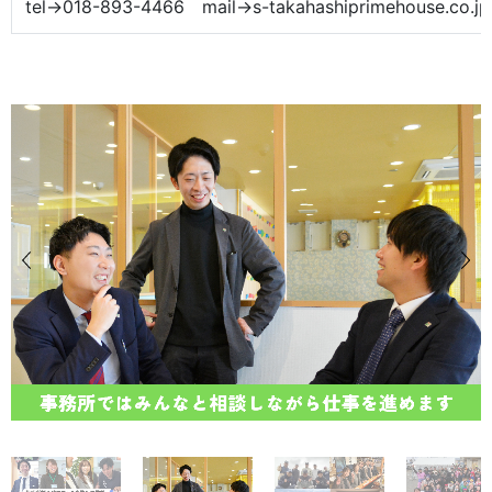
tel→018-893-4466 mail→s-takahashiprimehouse.co.jp