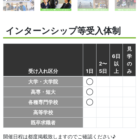
インターンシップ等受入体制
見
6日
学
2〜
以
の
受け入れ区分
1日
5日
上
み
大学・大学院
◯
高専・短大
◯
各種専門学校
◯
高等学校
既卒求職者
開催日程は都度掲載致しますのでご確認ください♪