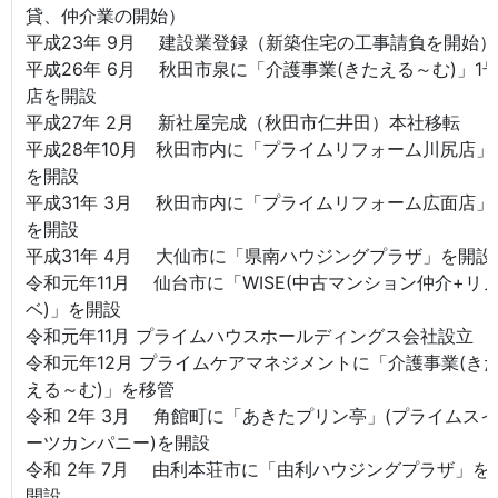
貸、仲介業の開始）
平成23年 9月 建設業登録（新築住宅の工事請負を開始）
平成26年 6月 秋田市泉に「介護事業(きたえる～む)」1
店を開設
平成27年 2月 新社屋完成（秋田市仁井田）本社移転
平成28年10月 秋田市内に「プライムリフォーム川尻店」
を開設
平成31年 3月 秋田市内に「プライムリフォーム広面店」
を開設
平成31年 4月 大仙市に「県南ハウジングプラザ」を開設
令和元年11月 仙台市に「WISE(中古マンション仲介+リ
ベ)」を開設
令和元年11月 プライムハウスホールディングス会社設立
令和元年12月 プライムケアマネジメントに「介護事業(き
える～む)」を移管
令和 2年 3月 角館町に「あきたプリン亭」(プライムスイ
ーツカンパニー)を開設
令和 2年 7月 由利本荘市に「由利ハウジングプラザ」を
開設