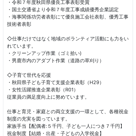
・令和７年度秋田県優良工事表彰受賞
・国土交通省より令和７年度工事成績優秀企業認定
・海事関係功労者表彰にて優良施工会社表彰、優秀工事
技術者表彰
◇仕事だけではなく地域のボランティア活動にも力をい
れています。
・クリーンアップ作業（ゴミ拾い)
・男鹿市内のアダプト作業（道路の草刈り）
◇子育て世代を応援
・秋田県子ども子育て支援企業表彰（H29）
・女性活躍推進企業表彰（R01）
従業員の満足度向上に努めています。
仕事と育児・家庭との両立支援の一環として、各種祝金
制度の充実を図っています。
家族手当【配偶者:５千円、子ども一人につき７千円】
祝金制度【結婚・出産・子どもの入学祝金】