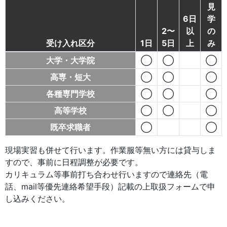
見
6日
学
2〜
以
の
受け入れ区分
1日
5日
上
み
大学・大学院
◯
◯
◯
高専・短大
◯
◯
◯
各種専門学校
◯
◯
◯
高等学校
◯
◯
◯
既卒求職者
◯
◯
現場実習も併せて行います。作業服等無い方には貸与しま
すので、事前に日程調整が必要です。
カリキュラム等事前打ち合わせ行いますので連絡先（電
話、mail等優先連絡希望手段）記載の上取扱フォームで申
し込みください。