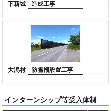
下新城 造成工事
大潟村 防雪柵設置工事
インターンシップ等受入体制