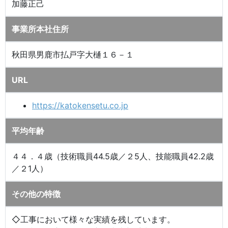
加藤正己
事業所本社住所
秋田県男鹿市払戸字大樋１６－１
URL
https://katokensetu.co.jp
平均年齢
４４．４歳（技術職員44.5歳／２5人、技能職員42.2歳
／２1人）
その他の特徴
◇工事において様々な実績を残しています。