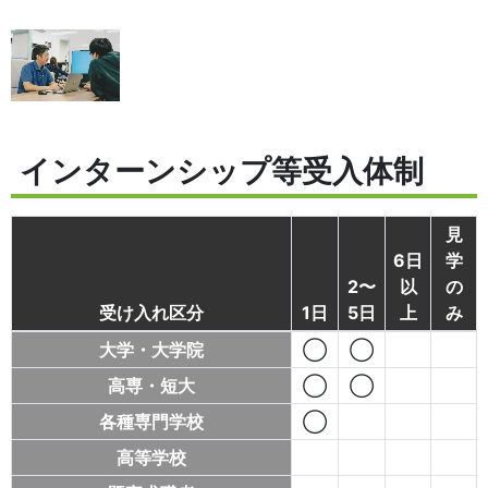
インターンシップ等受入体制
見
6日
学
2〜
以
の
受け入れ区分
1日
5日
上
み
大学・大学院
◯
◯
高専・短大
◯
◯
各種専門学校
◯
高等学校