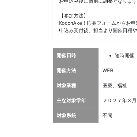
お申込み後に個別に調整となりま
【参加方法】
KocchAke！応募フォームからお
申込み受付後、担当より開催日程
開催日時
随時開催
開催方法
WEB
対象業種
医療、福祉
主な対象学年
２０２７年３月
対象系統
不問