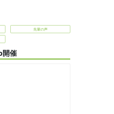
先輩の声
b開催