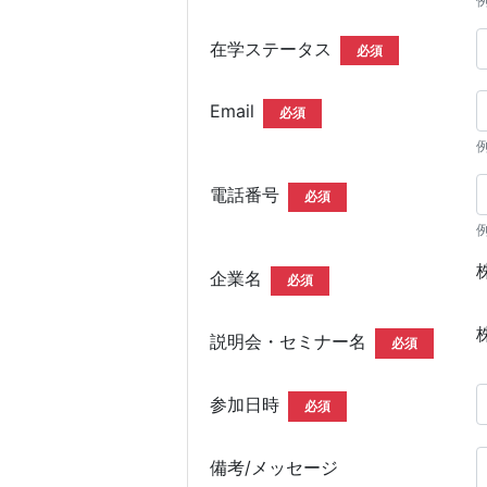
在学ステータス
必須
Email
必須
例
電話番号
必須
企業名
必須
説明会・セミナー名
必須
参加日時
必須
備考/メッセージ