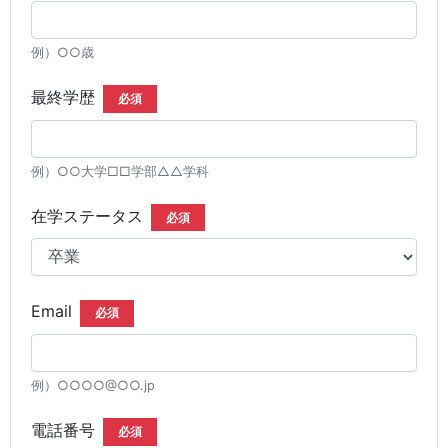
例）○○歳
最終学歴
必須
例）○○大学□□学部△△学科
在学ステータス
必須
Email
必須
例）○○○○@○○.jp
電話番号
必須