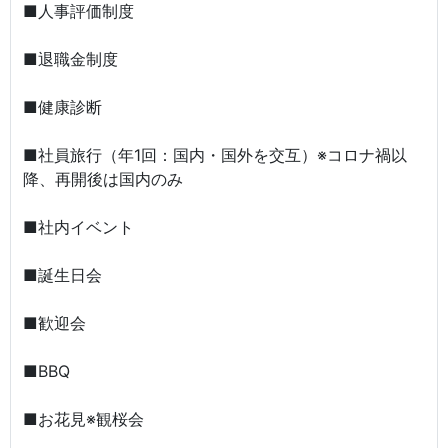
■人事評価制度
■退職金制度
■健康診断
■社員旅行（年1回：国内・国外を交互）※コロナ禍以
降、再開後は国内のみ
■社内イベント
■誕生日会
■歓迎会
■BBQ
■お花見※観桜会