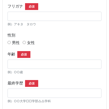
フリガナ
必須
例）アキタ タロウ
性別
男性
女性
年齢
必須
例）○○歳
最終学歴
必須
例）○○大学□□学部△△学科