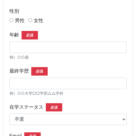
性別
男性
女性
年齢
必須
例）○○歳
最終学歴
必須
例）○○大学□□学部△△学科
在学ステータス
必須
Email