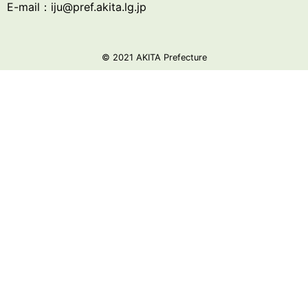
E-mail：iju@pref.akita.lg.jp
© 2021 AKITA Prefecture