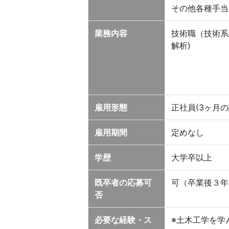
その他各種手当
業務内容
技術職（技術系
解析)
雇用形態
正社員(3ヶ月
雇用期間
定めなし
学歴
大学卒以上
既卒者の応募可
可（卒業後３年
否
必要な経験・ス
※土木工学を学