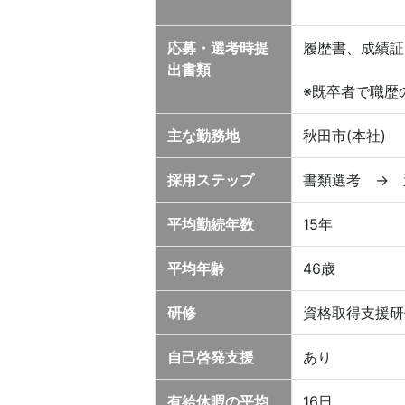
応募・選考時提
履歴書、成績証
出書類
※既卒者で職歴
主な勤務地
秋田市(本社)
採用ステップ
書類選考 → 
平均勤続年数
15年
平均年齢
46歳
研修
資格取得支援研
自己啓発支援
あり
有給休暇の平均
16日