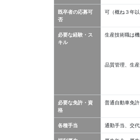
既卒者の応募可
可（概ね３年以
否
必要な経験・ス
生産技術職は機
キル
品質管理、生産
必要な免許・資
普通自動車免許
格
各種手当
通勤手当、交代