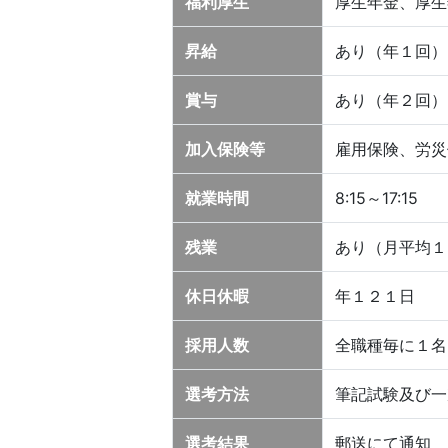
福利厚生
厚生年金、厚生
昇給
あり（年１回）
賞与
あり（年２回）
加入保険等
雇用保険、労災
就業時間
8:15～17:15
残業
あり（月平均１
休日休暇
年１２１日
採用人数
全職種毎に１名
選考方法
筆記試験及び一
選考結果
郵送にて通知