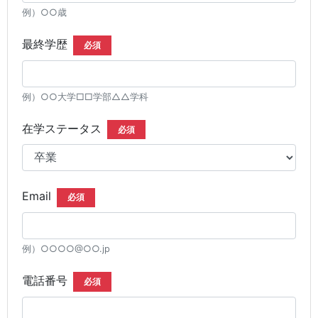
例）○○歳
最終学歴
必須
例）○○大学□□学部△△学科
在学ステータス
必須
Email
必須
例）○○○○@○○.jp
電話番号
必須