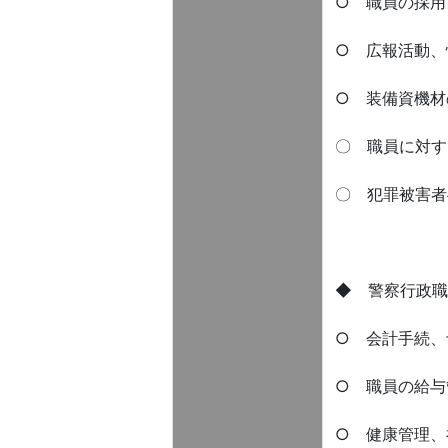
○ 職員の採用
○ 広報活動、
○ 装備資機材
〇 職員に対す
〇 犯罪被害者
◆ 警察行政職員 Po
○ 会計手続、
○ 職員の給与
○ 健康管理、