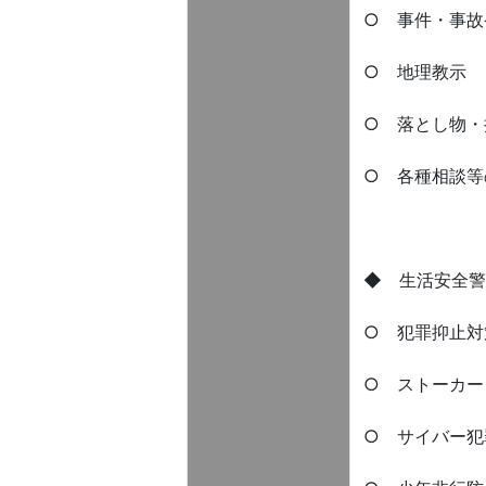
○ 事件・事故
○ 地理教示
○ 落とし物・
○ 各種相談等
◆ 生活安全警察 C
○ 犯罪抑止対
○ ストーカ
○ サイバー犯