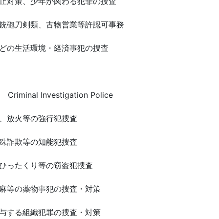
止対策、少年が関わる犯罪の捜査
銃砲刀剣類、古物営業等許認可事務
どの生活環境・経済事犯の捜査
inal Investigation Police
、放火等の強行犯捜査
殊詐欺等の知能犯捜査
ひったくり等の窃盗犯捜査
麻等の薬物事犯の捜査・対策
与する組織犯罪の捜査・対策