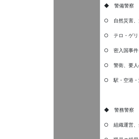
◆ 警備警察 Sec
○ 自然災害、
○ テロ・ゲリ
○ 密入国事件
○ 警衛、要人
○ 駅・空港・
◆ 警務警察 Pol
○ 組織運営、