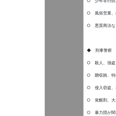
○ 少年非行防
○ 風俗営業、
○ 悪質商法な
◆ 刑事警察 Crim
○ 殺人、強盗
○ 贈収賄、特
○ 侵入窃盗、
○ 覚醒剤、大
○ 暴力団が関