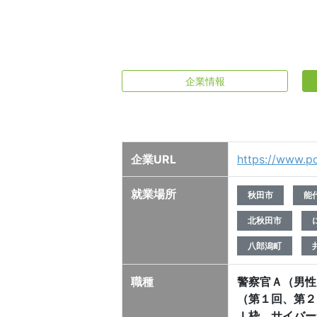
企業情報
企業URL
https://www.pol
就業場所
秋田市
能
北秋田市
八郎潟町
職種
警察官Ａ（男性
（第１回、第２
Ｉ枠、サイバー