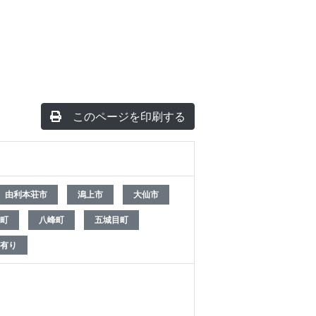
このページを印刷する
由利本荘市
潟上市
大仙市
町
八峰町
五城目町
有り