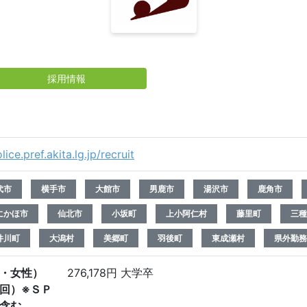
採用情報
ice.pref.akita.lg.jp/recruit
代市
横手市
大館市
男鹿市
湯沢市
鹿角市
にかほ市
仙北市
小坂町
上小阿仁村
藤里町
三種
井川町
大潟村
美郷町
羽後町
東成瀬村
県外勤務
・女性）
276,178円 大学卒
回）※ＳＰ
含む