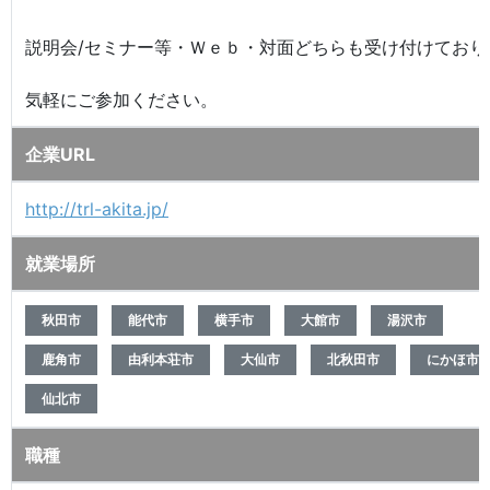
説明会/セミナー等・Ｗｅｂ・対面どちらも受け付けており
気軽にご参加ください。
企業URL
http://trl-akita.jp/
就業場所
秋田市
能代市
横手市
大館市
湯沢市
鹿角市
由利本荘市
大仙市
北秋田市
にかほ市
仙北市
職種