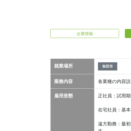
企業情報
就業場所
秋田市
業務内容
各業種の内容説
雇用形態
正社員：試用期
在宅社員：基本
遠方勤務：最初
す。