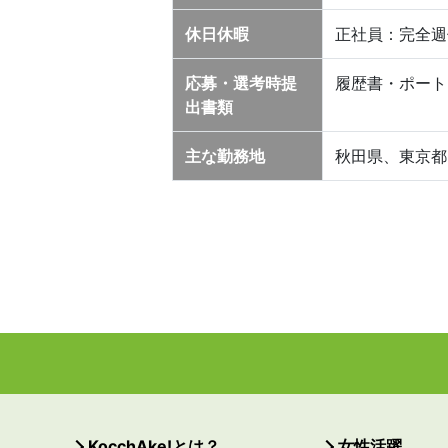
休日休暇
正社員：完全週
応募・選考時提
履歴書・ポート
出書類
主な勤務地
秋田県、東京都
KocchAke!とは？
女性活躍