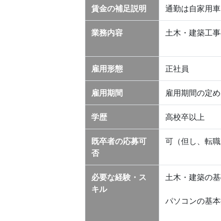
賃金の補足説明
通勤は自家用車
業務内容
土木・建築工事
雇用形態
正社員
雇用期間
雇用期間の定め
学歴
高校卒以上
既卒者の応募可
可（但し、転職
否
必要な経験・ス
土木・建築の基
キル
パソコンの基本