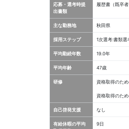
応募・選考時提
履歴書（既卒者
出書類
主な勤務地
秋田県
採用ステップ
1次選考:書類
平均勤続年数
19.0年
平均年齢
47歳
研修
資格取得のため
資格取得のため
自己啓発支援
なし
有給休暇の平均
9日