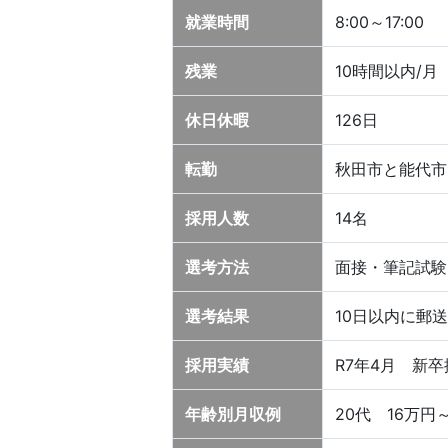
就業時間
8:00～17:00
残業
10時間以内/月
休日休暇
126日
転勤
秋田市と能代市
採用人数
14名
選考方法
面接・筆記試験
選考結果
10日以内に郵
採用実績
R7年4月 新卒
年齢別月収例
20代 16万円