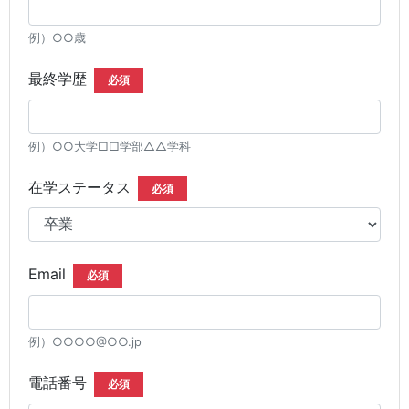
例）○○歳
最終学歴
必須
例）○○大学□□学部△△学科
在学ステータス
必須
Email
必須
例）○○○○@○○.jp
電話番号
必須