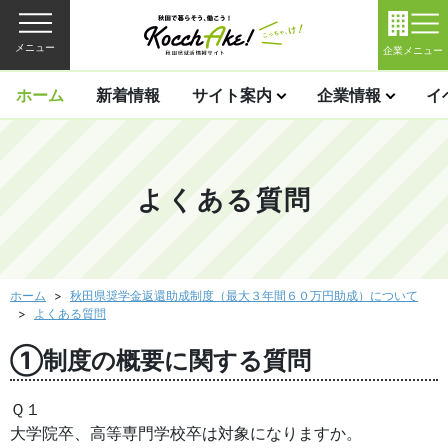
メニュー
企業メニュー
ホーム
新着情報
サイト案内
企業情報
イ
よくある質問
ホーム
秋田県奨学金返還助成制度（最大３年間６０万円助成）について
よくある質問
①制度の概要に関する質問
Ｑ１
大学院卒、高等専門学校卒は対象になりますか。