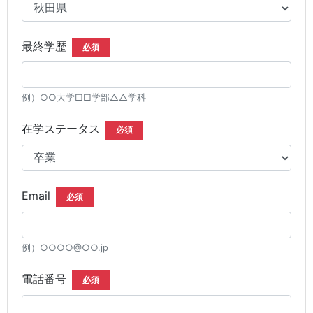
最終学歴
必須
例）○○大学□□学部△△学科
在学ステータス
必須
Email
必須
例）○○○○@○○.jp
電話番号
必須