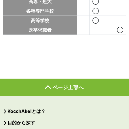
高専・短大
◯
各種専門学校
◯
高等学校
◯
既卒求職者
◯
ページ上部へ
KocchAke!とは？
目的から探す