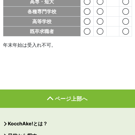
高専・短大
◯
◯
◯
各種専門学校
◯
◯
◯
高等学校
◯
◯
◯
既卒求職者
◯
◯
◯
年末年始は受入れ不可。
ページ上部へ
KocchAke!とは？