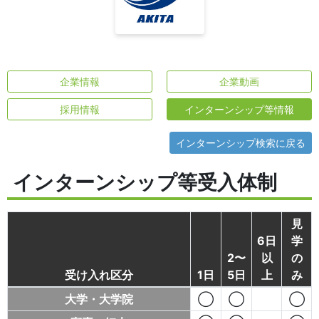
企業情報
企業動画
採用情報
インターンシップ等情報
インターンシップ検索に戻る
インターンシップ等受入体制
見
6日
学
2〜
以
の
受け入れ区分
1日
5日
上
み
大学・大学院
◯
◯
◯