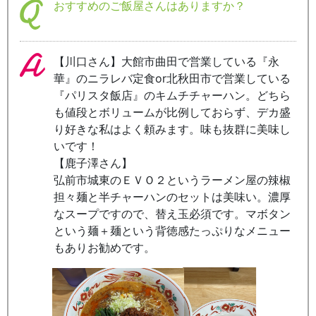
おすすめのご飯屋さんはありますか？
【川口さん】大館市曲田で営業している『永
華』のニラレバ定食or北秋田市で営業している
『パリスタ飯店』のキムチチャーハン。どちら
も値段とボリュームが比例しておらず、デカ盛
り好きな私はよく頼みます。味も抜群に美味し
いです！
【鹿子澤さん】
弘前市城東のＥＶＯ２というラーメン屋の辣椒
担々麺と半チャーハンのセットは美味い。濃厚
なスープですので、替え玉必須です。マボタン
という麺＋麺という背徳感たっぷりなメニュー
もありお勧めです。