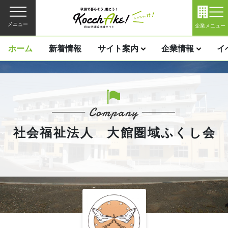
メニュー
企業メニュー
ホーム
新着情報
サイト案内
企業情報
イ
社会福祉法人 大館圏域ふくし会