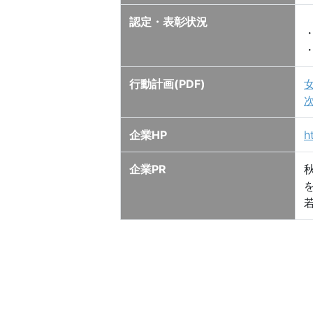
認定・表彰状況
行動計画(PDF)
企業HP
h
企業PR