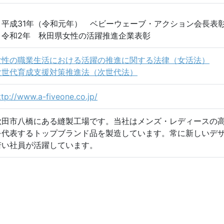
・平成31年（令和元年） ベビーウェーブ・アクション会長表
・令和2年 秋田県女性の活躍推進企業表彰
女性の職業生活における活躍の推進に関する法律（女活法）
次世代育成支援対策推進法（次世代法）
ttp://www.a-fiveone.co.jp/
秋田市八橋にある縫製工場です。当社はメンズ・レディースの
を代表するトップブランド品を製造しています。常に新しいデ
若い社員が活躍しています。