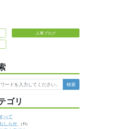
人事ブログ
索
検索
テゴリ
すべて
おしらせ
（11）