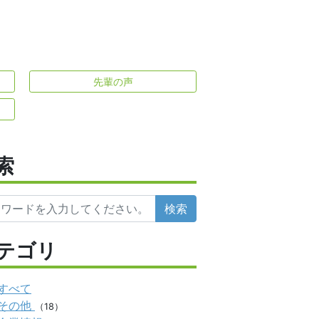
先輩の声
索
検索
テゴリ
すべて
その他
（18）