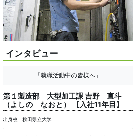
インタビュー
「就職活動中の皆様へ」
第１製造部 大型加工課 吉野 直斗
（よしの なおと） 【入社11年目】
出身校：秋田県立大学