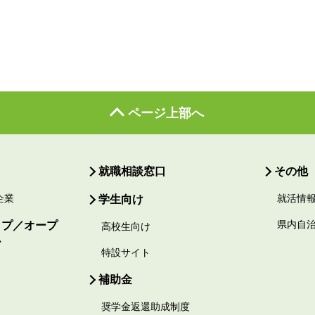
ページ上部へ
就職相談窓口
その他
企業
学生向け
就活情
ップ／オープ
県内自
高校生向け
ー
特設サイト
補助金
奨学金返還助成制度