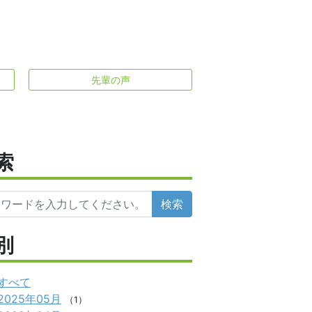
先輩の声
索
検索
別
すべて
2025年05月
（1）