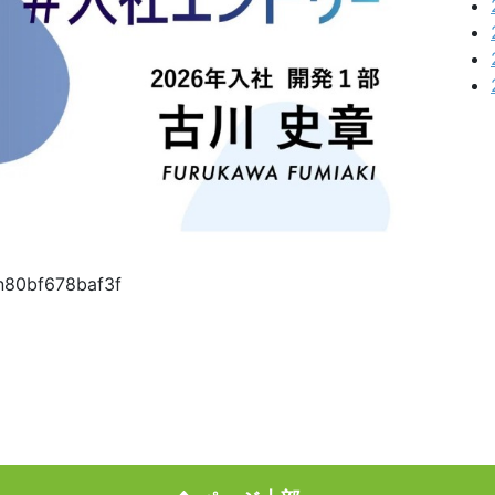
/n80bf678baf3f