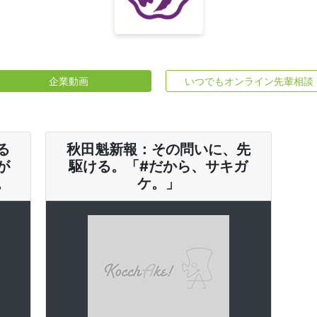
企業動画
いつでもオンライン先輩相談
る
秋田魁新報：その問いに、先
が
駆ける。「#だから、サキガ
。
ケ。」