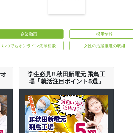
企業動画
採用情報
いつでもオンライン先輩相談
女性の活躍推進の取組
活オ
学生必見!! 秋田新電元 飛鳥工
場「就活注目ポイント5選」