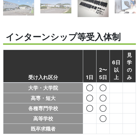
インターンシップ等受入体制
見
6日
学
2〜
以
の
受け入れ区分
1日
5日
上
み
大学・大学院
◯
◯
高専・短大
◯
◯
各種専門学校
◯
◯
高等学校
◯
既卒求職者