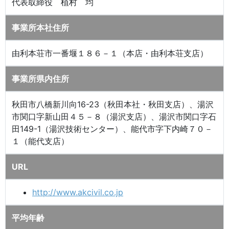
代表取締役 植村 均
事業所本社住所
由利本荘市一番堰１８６－１（本店・由利本荘支店）
事業所県内住所
秋田市八橋新川向16-23（秋田本社・秋田支店）、湯沢
市関口字新山田４５－８（湯沢支店）、湯沢市関口字石
田149-1（湯沢技術センター）、能代市字下内崎７０－
１（能代支店）
URL
http://www.akcivil.co.jp
平均年齢