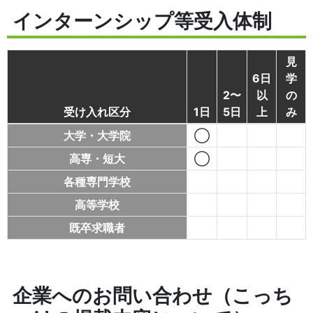
インターンシップ等受入体制
見
6日
学
2〜
以
の
受け入れ区分
1日
5日
上
み
大学・大学院
◯
高専・短大
◯
各種専門学校
高等学校
既卒求職者
企業へのお問い合わせ（こっち