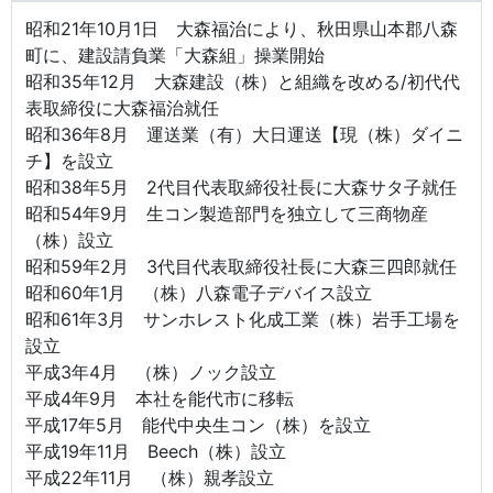
昭和21年10月1日 大森福治により、秋田県山本郡八森
町に、建設請負業「大森組」操業開始
昭和35年12月 大森建設（株）と組織を改める/初代代
表取締役に大森福治就任
昭和36年8月 運送業（有）大日運送【現（株）ダイニ
チ】を設立
昭和38年5月 2代目代表取締役社長に大森サタ子就任
昭和54年9月 生コン製造部門を独立して三商物産
（株）設立
昭和59年2月 3代目代表取締役社長に大森三四郎就任
昭和60年1月 （株）八森電子デバイス設立
昭和61年3月 サンホレスト化成工業（株）岩手工場を
設立
平成3年4月 （株）ノック設立
平成4年9月 本社を能代市に移転
平成17年5月 能代中央生コン（株）を設立
平成19年11月 Beech（株）設立
平成22年11月 （株）親孝設立