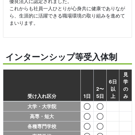
優良法人に認定されました。
これからも社員一人ひとりが心身共に健康でありなが
ら、生涯的に活躍できる職場環境の取り組みを進めて
まいります。
インターンシップ等受入体制
見
6日
学
2〜
以
の
受け入れ区分
1日
5日
上
み
大学・大学院
◯
◯
高専・短大
◯
◯
各種専門学校
◯
◯