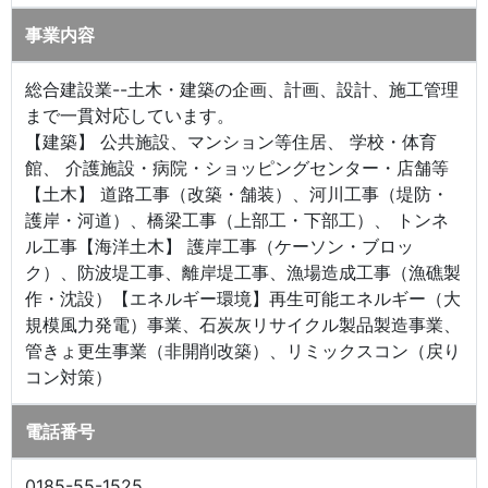
事業内容
総合建設業--土木・建築の企画、計画、設計、施工管理
まで一貫対応しています。
【建築】 公共施設、マンション等住居、 学校・体育
館、 介護施設・病院・ショッピングセンター・店舗等
【土木】 道路工事（改築・舗装）、河川工事（堤防・
護岸・河道）、橋梁工事（上部工・下部工）、 トンネ
ル工事【海洋土木】 護岸工事（ケーソン・ブロッ
ク）、防波堤工事、離岸堤工事、漁場造成工事（漁礁製
作・沈設）【エネルギー環境】再生可能エネルギー（大
規模風力発電）事業、石炭灰リサイクル製品製造事業、
管きょ更生事業（非開削改築）、リミックスコン（戻り
コン対策）
電話番号
0185-55-1525