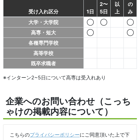
2〜
以
の
受け入れ区分
1日
5日
上
み
大学・大学院
◯
◯
◯
高専・短大
◯
◯
各種専門学校
高等学校
既卒求職者
※インターン2~5日について高専は受入れあり
企業へのお問い合わせ（こっち
ゃけの掲載内容について）
こちらの
プライバシーポリシー
にご同意頂いた上で下