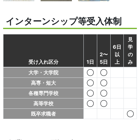
インターンシップ等受入体制
見
6日
学
2〜
以
の
受け入れ区分
1日
5日
上
み
大学・大学院
◯
◯
高専・短大
◯
◯
各種専門学校
◯
◯
高等学校
◯
◯
既卒求職者
◯