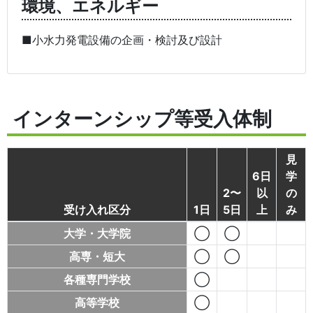
環境、エネルギー
■小水力発電設備の企画・検討及び設計
インターンシップ等受入体制
見
6日
学
2〜
以
の
受け入れ区分
1日
5日
上
み
大学・大学院
◯
◯
高専・短大
◯
◯
各種専門学校
◯
高等学校
◯