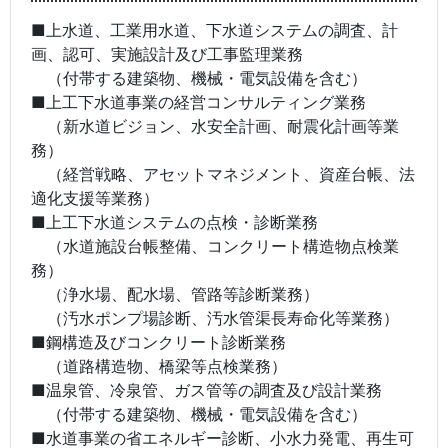
■上水道、工業用水道、下水道システムの調査、計
画、認可、実施設計及び工事監理業務
（付帯する建築物、機械・電気設備を含む）
■上工下水道事業の経営コンサルティング業務
（新水道ビジョン、水安全計画、耐震化計画等業
務）
（経営戦略、アセットマネジメント、資産台帳、法
適化支援等業務）
■上工下水道システムの点検・診断業務
（水道施設台帳整備、コンクリート構造物点検業
務）
（浄水場、配水場、管路等診断業務）
（汚水ポンプ場診断、汚水管渠長寿命化等業務）
■鋼構造及びコンクリート診断業務
（道路構造物、橋梁等点検業務）
■温泉管、冷泉管、ガス管等の調査及び設計業務
（付帯する建築物、機械・電気設備を含む）
■水道事業の省エネルギー診断、小水力発電、再生可