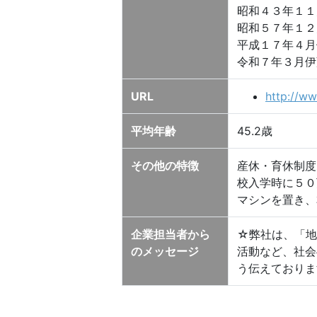
昭和４３年１１
昭和５７年１２
平成１７年４月
令和７年３月伊
URL
http://ww
平均年齢
45.2歳
その他の特徴
産休・育休制度
校入学時に５０
マシンを置き、
企業担当者から
☆弊社は、「地
のメッセージ
活動など、社会
う伝えておりま