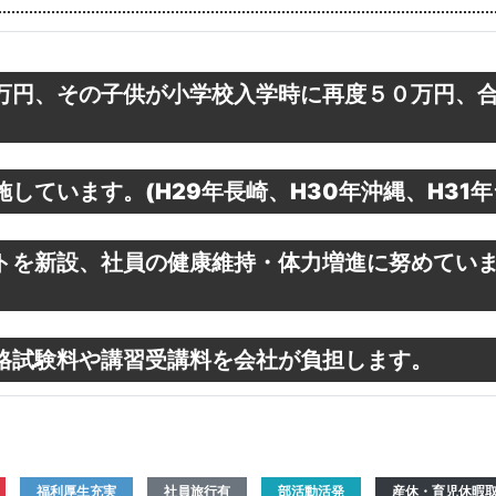
万円、その子供が小学校入学時に再度５０万円、
しています。(H29年長崎、H30年沖縄、H31年
トを新設、社員の健康維持・体力増進に努めてい
格試験料や講習受講料を会社が負担します。
福利厚生充実
社員旅行有
部活動活発
産休・育児休暇