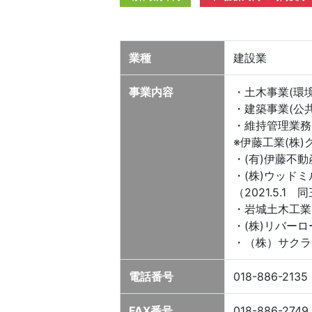
業種
建設業
事業内容
・土木事業(環
・建築事業(公
・維持管理業務
※伊藤工業(株
・(有)伊藤不
・(株)ウッド
（2021.5
・岩城土木工業
・(株)リバー
・（株）サクラ
電話番号
018-886-2135
FAX番号
018-886-2749