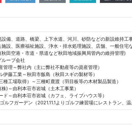
境設備、道路、橋梁、上下水道、河川、砂防などの新設維持工事
共施設、医療福祉施設、浄水・排水処理施設、店舗、一般住宅な
(秋田空港・市道・県道など秋田地域振興局管内の維持管理)
)グループ会社
動産管理～弊社内（主に弊社不動産等の資産管理）
ミル伊藤工業～秋田市飯島（秋田スギの製材等）
.1 同三種工場取得）～三種町鹿渡（羽目板等の木材製品製造）
(株)～由利本荘市岩城（土木工事業）
ロード～由利本荘市岩城（カフェ、ライブハウス等）
ゴルフガーデン（2021.11.1よりゴルフ練習場にレストラン、