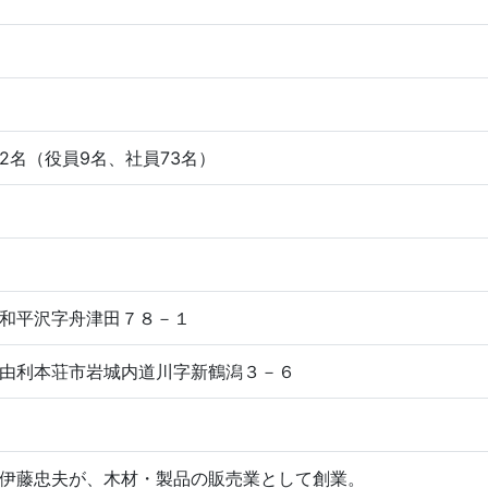
：82名（役員9名、社員73名）
和平沢字舟津田７８－１
由利本荘市岩城内道川字新鶴潟３－６
伊藤忠夫が、木材・製品の販売業として創業。