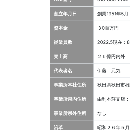
創立年月日
創業1951年5月
資本金
３0百万円
従業員数
2022.5現在
売上高
２５億円内外
代表者名
伊藤 元気
事業所本社住所
秋田県秋田市雄
事業所県内住所
由利本荘支店：
事業所県外住所
なし
沿革
昭和２６年５月