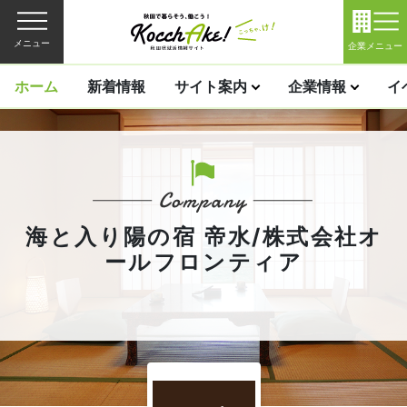
メニュー
企業メニュー
ホーム
新着情報
サイト案内
企業情報
イ
海と入り陽の宿 帝水/株式会社オ
ールフロンティア