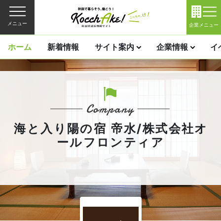
メニュー
企業メニュー
ホーム
新着情報
サイト案内
企業情報
イ
海と入り陽の宿 帝水/株式会社オ
ールフロンティア