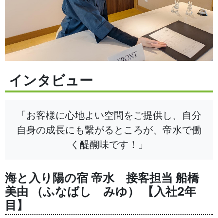
インタビュー
「お客様に心地よい空間をご提供し、自分
自身の成長にも繋がるところが、帝水で働
く醍醐味です！」
海と入り陽の宿 帝水 接客担当 船橋
美由 （ふなばし みゆ） 【入社2年
目】