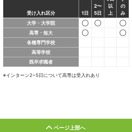
2〜
以
の
受け入れ区分
1日
5日
上
み
大学・大学院
◯
◯
◯
高専・短大
◯
◯
各種専門学校
高等学校
既卒求職者
※インターン2~5日について高専は受入れあり
ページ上部へ